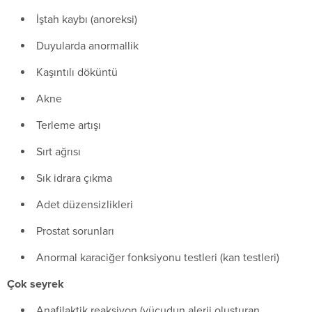
İştah kaybı (anoreksi)
Duyularda anormallik
Kaşıntılı döküntü
Akne
Terleme artışı
Sırt ağrısı
Sık idrara çıkma
Adet düzensizlikleri
Prostat sorunları
Anormal karaciğer fonksiyonu testleri (kan testleri)
Çok seyrek
Anafilaktik reaksiyon (vücudun alerji oluşturan