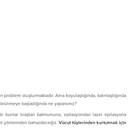
in problem oluşturmaktadır. Ama koyulaştığında, kalınlaştığında
i görünmeye başladığında ne yaparsınız?
dır bunlar tıraştan balmumuna, epilasyondan lazer epilasyona
l bir yöntemden bahsedeceğiz.
Vücut tüylerinden kurtulmak için