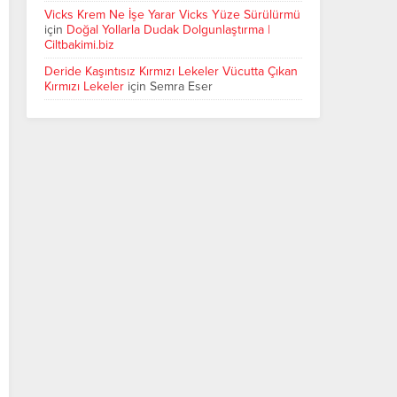
Vicks Krem Ne İşe Yarar Vicks Yüze Sürülürmü
için
Doğal Yollarla Dudak Dolgunlaştırma |
Ciltbakimi.biz
Deride Kaşıntısız Kırmızı Lekeler Vücutta Çıkan
Kırmızı Lekeler
için
Semra Eser