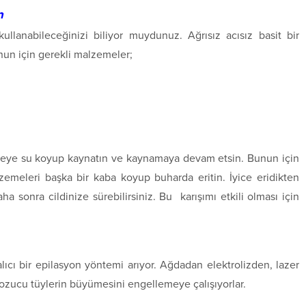
n
ullanabileceğinizi biliyor muydunuz. Ağrısız acısız basit bir
un için gerekli malzemeler;
cereye su koyup kaynatın ve kaynamaya devam etsin. Bunun için
lzemeleri başka bir kaba koyup buharda eritin. İyice eridikten
aha sonra cildinize sürebilirsiniz. Bu karışımı etkili olması için
kalıcı bir epilasyon yöntemi arıyor. Ağdadan elektrolizden, lazer
bozucu tüylerin büyümesini engellemeye çalışıyorlar.