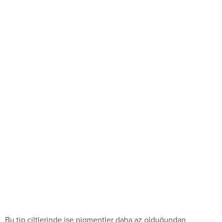
Bu tip ciltlerinde ise pigmentler daha az olduğundan