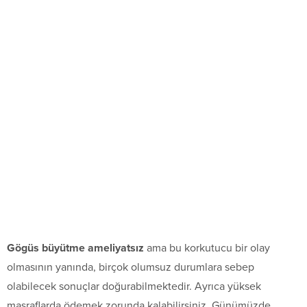
Gögüs büyütme ameliyatsız
ama bu korkutucu bir olay
olmasının yanında, birçok olumsuz durumlara sebep
olabilecek sonuçlar doğurabilmektedir. Ayrıca yüksek
masraflarda ödemek zorunda kalabilirsiniz. Günümüzde