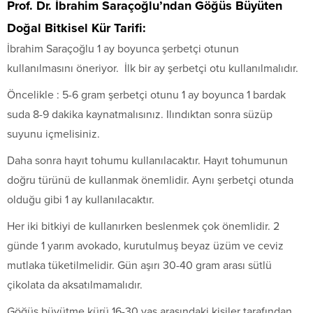
Prof. Dr. İbrahim Saraçoğlu’ndan Göğüs Büyüten
Doğal Bitkisel Kür Tarifi:
İbrahim Saraçoğlu 1 ay boyunca şerbetçi otunun
kullanılmasını öneriyor. İlk bir ay şerbetçi otu kullanılmalıdır.
Öncelikle : 5-6 gram şerbetçi otunu 1 ay boyunca 1 bardak
suda 8-9 dakika kaynatmalısınız. Ilındıktan sonra süzüp
suyunu içmelisiniz.
Daha sonra hayıt tohumu kullanılacaktır. Hayıt tohumunun
doğru türünü de kullanmak önemlidir. Aynı şerbetçi otunda
olduğu gibi 1 ay kullanılacaktır.
Her iki bitkiyi de kullanırken beslenmek çok önemlidir. 2
günde 1 yarım avokado, kurutulmuş beyaz üzüm ve ceviz
mutlaka tüketilmelidir. Gün aşırı 30-40 gram arası sütlü
çikolata da aksatılmamalıdır.
Göğüs büyütme kürü 16-30 yaş arasındaki kişiler tarafından