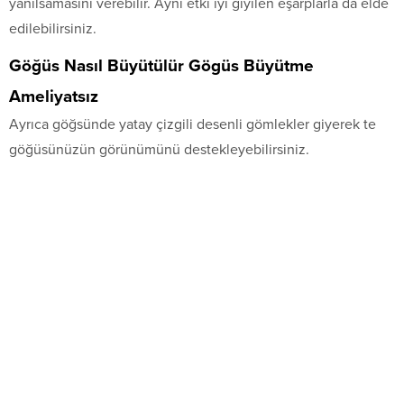
yanılsamasını verebilir. Aynı etki iyi giyilen eşarplarla da elde
edilebilirsiniz.
Göğüs Nasıl Büyütülür Gögüs Büyütme
Ameliyatsız
Ayrıca göğsünde yatay çizgili desenli gömlekler giyerek te
göğüsünüzün görünümünü destekleyebilirsiniz.