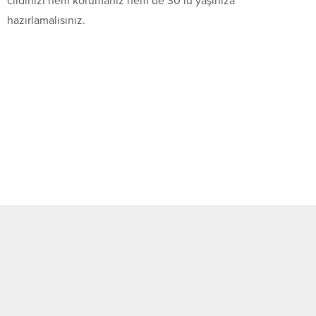
cildinizi hem korumanız hem de 30’lu yaşınıza
hazırlamalısınız.