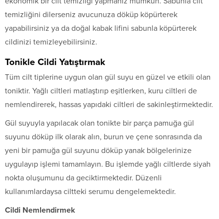
ekonomik bir cilt temizliği yapmanız mümkün. Sabunla cilt
temizliğini dilerseniz avucunuza döküp köpürterek
yapabilirsiniz ya da doğal kabak lifini sabunla köpürterek
cildinizi temizleyebilirsiniz.
Tonikle Cildi Yatıştırmak
Tüm cilt tiplerine uygun olan gül suyu en güzel ve etkili olan
toniktir. Yağlı ciltleri matlaştırıp eşitlerken, kuru ciltleri de
nemlendirerek, hassas yapıdaki ciltleri de sakinleştirmektedir.
Gül suyuyla yapılacak olan tonikte bir parça pamuğa gül
suyunu döküp ilk olarak alın, burun ve çene sonrasında da
yeni bir pamuğa gül suyunu döküp yanak bölgelerinize
uygulayıp işlemi tamamlayın. Bu işlemde yağlı ciltlerde siyah
nokta oluşumunu da geciktirmektedir. Düzenli
kullanımlardaysa ciltteki serumu dengelemektedir.
Cildi Nemlendirmek