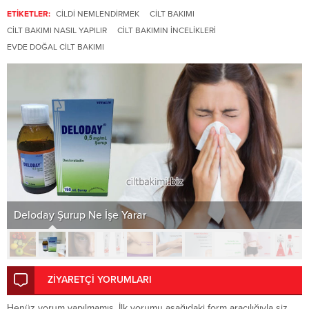
ETİKETLER:
CILDI NEMLENDIRMEK
CILT BAKIMI
CILT BAKIMI NASIL YAPILIR
CILT BAKIMIN INCELIKLERI
EVDE DOĞAL CILT BAKIMI
Deloday Şurup Ne İşe Yarar
ZİYARETÇİ YORUMLARI
Henüz yorum yapılmamış. İlk yorumu aşağıdaki form aracılığıyla siz