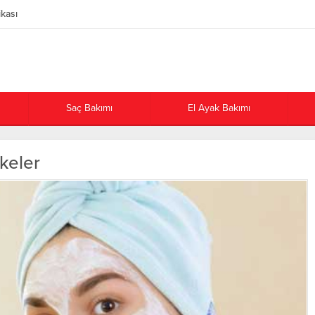
ikası
Saç Bakımı
El Ayak Bakımı
keler