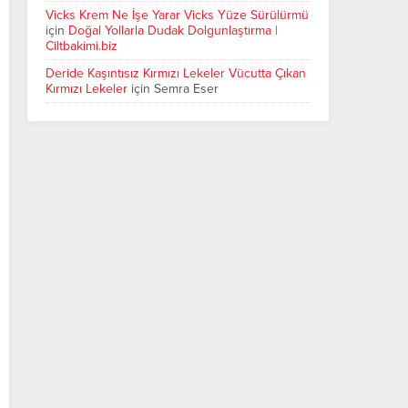
Vicks Krem Ne İşe Yarar Vicks Yüze Sürülürmü
için
Doğal Yollarla Dudak Dolgunlaştırma |
Ciltbakimi.biz
Deride Kaşıntısız Kırmızı Lekeler Vücutta Çıkan
Kırmızı Lekeler
için
Semra Eser