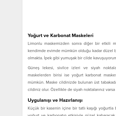
Yoğurt ve Karbonat Maskeleri
Limonlu maskemizden sonra diğer bir etkili m
kendimde evimde mümkün olduğu kadar düzel bir 
olmakta. İpek gibi yumuşak bir cilde kavuşuyoru
Güneş lekesi, sivilce izleri ve siyah noktal
maskelerden birisi ise yoğurt karbonat maske
mümkün. Maske cildinizde bulunan üst tabakadaki
cildiniz olur. Özellikle de siyah noktalarınız vars
Uygulanışı ve Hazırlanışı
Küçük bir kasenin içine bir tatlı kaşığı yoğurtla 
yoğurt ve karbonatın etkisiyle güzel kabaracak