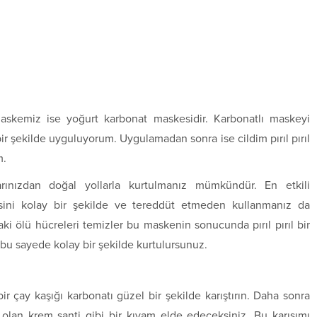
askemiz ise yoğurt karbonat maskesidir. Karbonatlı maskeyi
şekilde uyguluyorum. Uygulamadan sonra ise cildim pırıl pırıl
m.
arınızdan doğal yollarla kurtulmanız mümkündür. En etkili
sini kolay bir şekilde ve tereddüt etmeden kullanmanız da
 ölü hücreleri temizler bu maskenin sonucunda pırıl pırıl bir
a bu sayede kolay bir şekilde kurtulursunuz.
bir çay kaşığı karbonatı güzel bir şekilde karıştırın. Daha sonra
 olan krem şanti gibi bir kıvam elde edeceksiniz. Bu karışımı