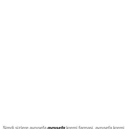
Şimdi sizlere aynısefa
aynısefa
kremi farmasi, aynısefa kremi