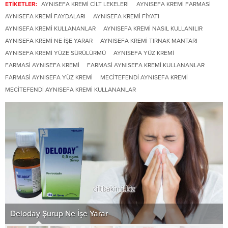
ETİKETLER:
AYNISEFA KREMI CILT LEKELERI
AYNISEFA KREMI FARMASI
AYNISEFA KREMI FAYDALARI
AYNISEFA KREMI FIYATI
AYNISEFA KREMI KULLANANLAR
AYNISEFA KREMI NASIL KULLANILIR
AYNISEFA KREMI NE IŞE YARAR
AYNISEFA KREMI TIRNAK MANTARI
AYNISEFA KREMI YÜZE SÜRÜLÜRMÜ
AYNISEFA YÜZ KREMI
FARMASI AYNISEFA KREMI
FARMASI AYNISEFA KREMI KULLANANLAR
FARMASI AYNISEFA YÜZ KREMI
MECITEFENDI AYNISEFA KREMI
MECITEFENDI AYNISEFA KREMI KULLANANLAR
Deloday Şurup Ne İşe Yarar