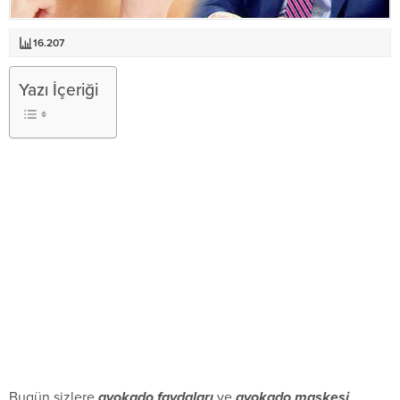
16.207
Yazı İçeriği
Bugün sizlere
avokado faydaları
ve
avokado maskesi