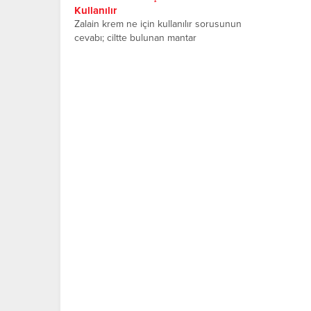
Kullanılır
Zalain krem ne için kullanılır sorusunun
cevabı; ciltte bulunan mantar
enfeksiyonunu iyileştiren ve temizleyen
bir...