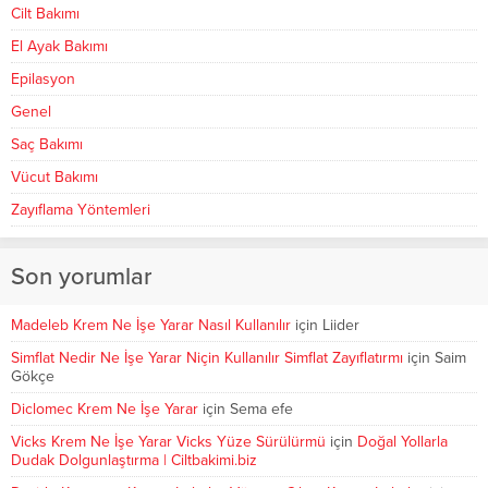
Cilt Bakımı
El Ayak Bakımı
Epilasyon
Genel
Saç Bakımı
Vücut Bakımı
Zayıflama Yöntemleri
Son yorumlar
Madeleb Krem Ne İşe Yarar Nasıl Kullanılır
için
Liider
Simflat Nedir Ne İşe Yarar Niçin Kullanılır Simflat Zayıflatırmı
için
Saim
Gökçe
Diclomec Krem Ne İşe Yarar
için
Sema efe
Vicks Krem Ne İşe Yarar Vicks Yüze Sürülürmü
için
Doğal Yollarla
Dudak Dolgunlaştırma | Ciltbakimi.biz