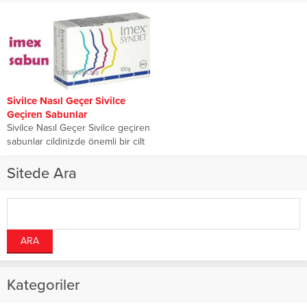
Sivilce Nasıl Geçer Sivilce
Geçiren Sabunlar
Sivilce Nasıl Geçer Sivilce geçiren
sabunlar cildinizde önemli bir cilt
problemi olan sivilcelere temizlik
ve...
Sitede Ara
Kategoriler