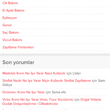
Cilt Bakımı
El Ayak Bakımı
Epilasyon
Genel
Saç Bakımı
Vücut Bakımı
Zayıflama Yöntemleri
Son yorumlar
Madeleb Krem Ne İşe Yarar Nasıl Kullanılır
için
Liider
Simflat Nedir Ne İşe Yarar Niçin Kullanılır Simflat Zayıflatırmı
için
Saim
Gökçe
Diclomec Krem Ne İşe Yarar
için
Sema efe
Vicks Krem Ne İşe Yarar Vicks Yüze Sürülürmü
için
Doğal Yollarla
Dudak Dolgunlaştırma | Ciltbakimi.biz