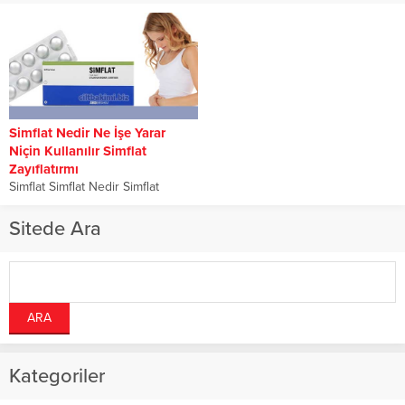
Simflat Nedir Ne İşe Yarar
Niçin Kullanılır Simflat
Zayıflatırmı
Simflat Simflat Nedir Simflat
Zayıflatırmı Simflat Ne için
Kullanılır Simflat sindirim sistemini
Sitede Ara
düzenleyen kapalı film...
Kategoriler