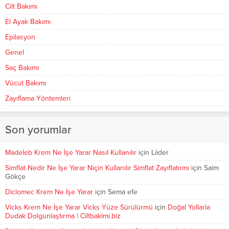
Cilt Bakımı
El Ayak Bakımı
Epilasyon
Genel
Saç Bakımı
Vücut Bakımı
Zayıflama Yöntemleri
Son yorumlar
Madeleb Krem Ne İşe Yarar Nasıl Kullanılır
için
Liider
Simflat Nedir Ne İşe Yarar Niçin Kullanılır Simflat Zayıflatırmı
için
Saim
Gökçe
Diclomec Krem Ne İşe Yarar
için
Sema efe
Vicks Krem Ne İşe Yarar Vicks Yüze Sürülürmü
için
Doğal Yollarla
Dudak Dolgunlaştırma | Ciltbakimi.biz