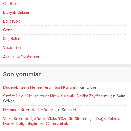
Cilt Bakımı
El Ayak Bakımı
Epilasyon
Genel
Saç Bakımı
Vücut Bakımı
Zayıflama Yöntemleri
Son yorumlar
Madeleb Krem Ne İşe Yarar Nasıl Kullanılır
için
Liider
Simflat Nedir Ne İşe Yarar Niçin Kullanılır Simflat Zayıflatırmı
için
Saim
Gökçe
Diclomec Krem Ne İşe Yarar
için
Sema efe
Vicks Krem Ne İşe Yarar Vicks Yüze Sürülürmü
için
Doğal Yollarla
Dudak Dolgunlaştırma | Ciltbakimi.biz