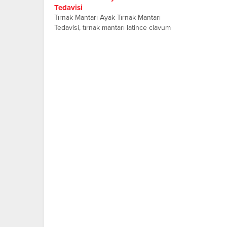
Tedavisi
Tırnak Mantarı Ayak Tırnak Mantarı
Tedavisi, tırnak mantarı latince clavum
fungus olarak bilinir, tırnağınızdaki
çatlaklardan...