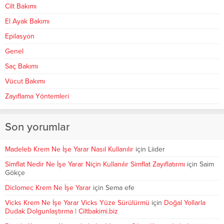
Cilt Bakımı
El Ayak Bakımı
Epilasyon
Genel
Saç Bakımı
Vücut Bakımı
Zayıflama Yöntemleri
Son yorumlar
Madeleb Krem Ne İşe Yarar Nasıl Kullanılır
için
Liider
Simflat Nedir Ne İşe Yarar Niçin Kullanılır Simflat Zayıflatırmı
için
Saim
Gökçe
Diclomec Krem Ne İşe Yarar
için
Sema efe
Vicks Krem Ne İşe Yarar Vicks Yüze Sürülürmü
için
Doğal Yollarla
Dudak Dolgunlaştırma | Ciltbakimi.biz