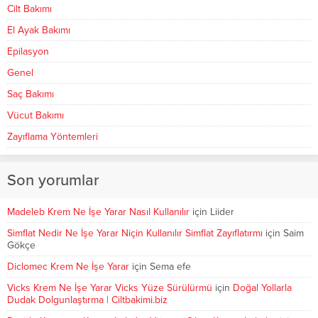
Cilt Bakımı
El Ayak Bakımı
Epilasyon
Genel
Saç Bakımı
Vücut Bakımı
Zayıflama Yöntemleri
Son yorumlar
Madeleb Krem Ne İşe Yarar Nasıl Kullanılır
için
Liider
Simflat Nedir Ne İşe Yarar Niçin Kullanılır Simflat Zayıflatırmı
için
Saim
Gökçe
Diclomec Krem Ne İşe Yarar
için
Sema efe
Vicks Krem Ne İşe Yarar Vicks Yüze Sürülürmü
için
Doğal Yollarla
Dudak Dolgunlaştırma | Ciltbakimi.biz