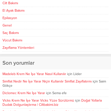
Cilt Bakımı
El Ayak Bakımı
Epilasyon
Genel
Saç Bakımı
Vücut Bakımı
Zayıflama Yöntemleri
Son yorumlar
Madeleb Krem Ne İşe Yarar Nasıl Kullanılır
için
Liider
Simflat Nedir Ne İşe Yarar Niçin Kullanılır Simflat Zayıflatırmı
için
Saim
Gökçe
Diclomec Krem Ne İşe Yarar
için
Sema efe
Vicks Krem Ne İşe Yarar Vicks Yüze Sürülürmü
için
Doğal Yollarla
Dudak Dolgunlaştırma | Ciltbakimi.biz