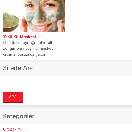
Yeşil Kil Maskesi
Cildinizin duyduğu minerali
zengin olan yeşil kil maskesi
cildinizi pürüzsüz yapar,
temizleyebilmek ve
yumuşatabilmek içinde...
Sitede Ara
Kategoriler
Cilt Bakımı