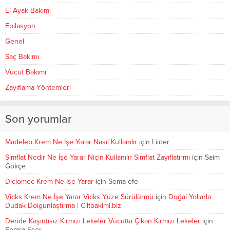
El Ayak Bakımı
Epilasyon
Genel
Saç Bakımı
Vücut Bakımı
Zayıflama Yöntemleri
Son yorumlar
Madeleb Krem Ne İşe Yarar Nasıl Kullanılır
için
Liider
Simflat Nedir Ne İşe Yarar Niçin Kullanılır Simflat Zayıflatırmı
için
Saim
Gökçe
Diclomec Krem Ne İşe Yarar
için
Sema efe
Vicks Krem Ne İşe Yarar Vicks Yüze Sürülürmü
için
Doğal Yollarla
Dudak Dolgunlaştırma | Ciltbakimi.biz
Deride Kaşıntısız Kırmızı Lekeler Vücutta Çıkan Kırmızı Lekeler
için
Semra Eser