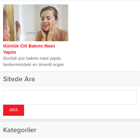
Günlük Cilt Bakımı Nasıl
Yapılır
Günlük yüz bakımı nasıl yapılır,
bedenimizdeki en önemli organ
cildimizdir. Eğer sağlıklı bir cilde
sahip...
Sitede Ara
Kategoriler