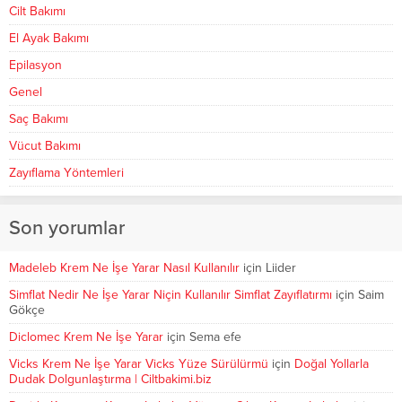
Cilt Bakımı
El Ayak Bakımı
Epilasyon
Genel
Saç Bakımı
Vücut Bakımı
Zayıflama Yöntemleri
Son yorumlar
Madeleb Krem Ne İşe Yarar Nasıl Kullanılır
için
Liider
Simflat Nedir Ne İşe Yarar Niçin Kullanılır Simflat Zayıflatırmı
için
Saim
Gökçe
Diclomec Krem Ne İşe Yarar
için
Sema efe
Vicks Krem Ne İşe Yarar Vicks Yüze Sürülürmü
için
Doğal Yollarla
Dudak Dolgunlaştırma | Ciltbakimi.biz