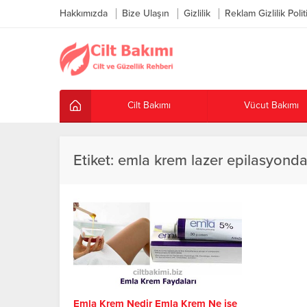
Hakkımızda
Bize Ulaşın
Gizlilik
Reklam Gizlilik Polit
Cilt Bakımı
Vücut Bakımı
Etiket:
emla krem lazer epilasyonda n
Emla Krem Nedir Emla Krem Ne işe