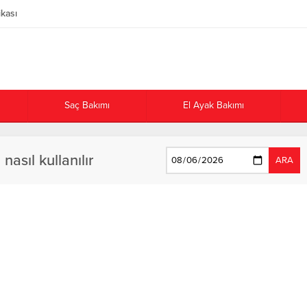
ikası
Saç Bakımı
El Ayak Bakımı
asıl kullanılır
ARA