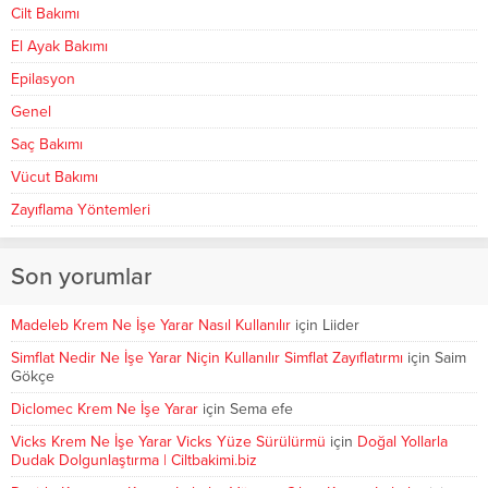
Cilt Bakımı
El Ayak Bakımı
Epilasyon
Genel
Saç Bakımı
Vücut Bakımı
Zayıflama Yöntemleri
Son yorumlar
Madeleb Krem Ne İşe Yarar Nasıl Kullanılır
için
Liider
Simflat Nedir Ne İşe Yarar Niçin Kullanılır Simflat Zayıflatırmı
için
Saim
Gökçe
Diclomec Krem Ne İşe Yarar
için
Sema efe
Vicks Krem Ne İşe Yarar Vicks Yüze Sürülürmü
için
Doğal Yollarla
Dudak Dolgunlaştırma | Ciltbakimi.biz