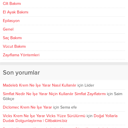
Cilt Bakımı
El Ayak Bakımı
Epilasyon
Genel
Saç Bakımı
Vücut Bakımı
Zayıflama Yöntemleri
Son yorumlar
Madeleb Krem Ne İşe Yarar Nasıl Kullanılır
için
Liider
Simflat Nedir Ne İşe Yarar Niçin Kullanılır Simflat Zayıflatırmı
için
Saim
Gökçe
Diclomec Krem Ne İşe Yarar
için
Sema efe
Vicks Krem Ne İşe Yarar Vicks Yüze Sürülürmü
için
Doğal Yollarla
Dudak Dolgunlaştırma | Ciltbakimi.biz