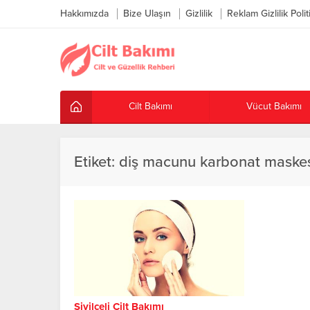
Hakkımızda
Bize Ulaşın
Gizlilik
Reklam Gizlilik Polit
Cilt Bakımı
Vücut Bakımı
Etiket:
diş macunu karbonat maske
Sivilceli Cilt Bakımı