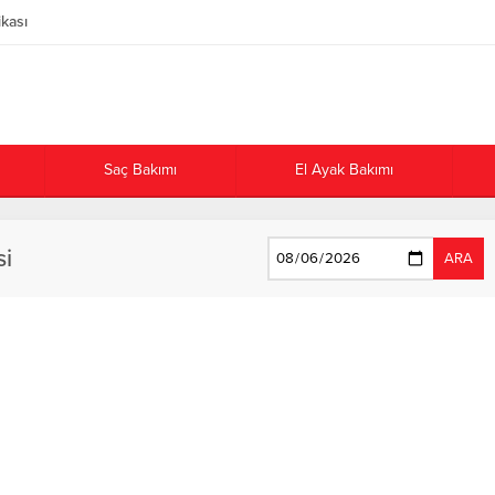
ikası
Saç Bakımı
El Ayak Bakımı
si
ARA