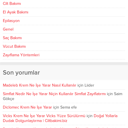
Cilt Bakımı
El Ayak Bakımı
Epilasyon
Genel
Saç Bakımı
Vücut Bakımı
Zayıflama Yöntemleri
Son yorumlar
Madeleb Krem Ne İşe Yarar Nasıl Kullanılır
için
Liider
Simflat Nedir Ne İşe Yarar Niçin Kullanılır Simflat Zayıflatırmı
için
Saim
Gökçe
Diclomec Krem Ne İşe Yarar
için
Sema efe
Vicks Krem Ne İşe Yarar Vicks Yüze Sürülürmü
için
Doğal Yollarla
Dudak Dolgunlaştırma | Ciltbakimi.biz