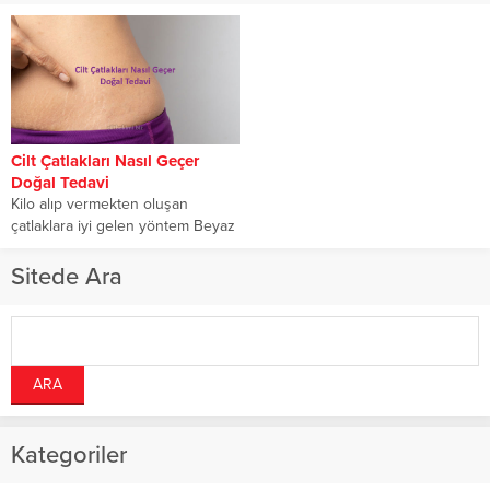
Cilt Çatlakları Nasıl Geçer
Doğal Tedavi
Kilo alıp vermekten oluşan
çatlaklara iyi gelen yöntem Beyaz
çatlak izleri nasıl geçer Vücut
çatlakları,...
Sitede Ara
Kategoriler