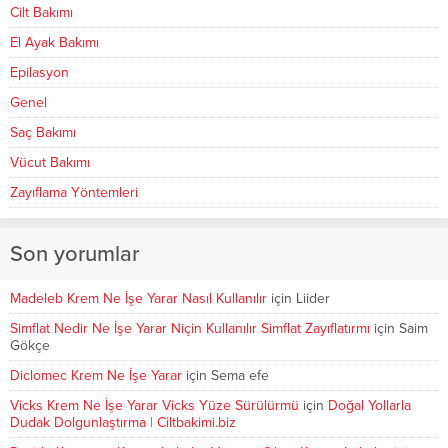
Cilt Bakımı
El Ayak Bakımı
Epilasyon
Genel
Saç Bakımı
Vücut Bakımı
Zayıflama Yöntemleri
Son yorumlar
Madeleb Krem Ne İşe Yarar Nasıl Kullanılır
için
Liider
Simflat Nedir Ne İşe Yarar Niçin Kullanılır Simflat Zayıflatırmı
için
Saim
Gökçe
Diclomec Krem Ne İşe Yarar
için
Sema efe
Vicks Krem Ne İşe Yarar Vicks Yüze Sürülürmü
için
Doğal Yollarla
Dudak Dolgunlaştırma | Ciltbakimi.biz