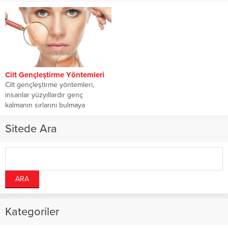
Cilt Gençleştirme Yöntemleri
Cilt gençleştirme yöntemleri,
insanlar yüzyıllardır genç
kalmanın sırlarını bulmaya
çalışıyor. Yıllar geçtikçe, yaşlanma
belirtileri olan...
Sitede Ara
Kategoriler