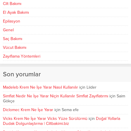
Cilt Bakımı
El Ayak Bakımı
Epilasyon
Genel
Saç Bakımı
Vücut Bakımı
Zayıflama Yöntemleri
Son yorumlar
Madeleb Krem Ne İşe Yarar Nasıl Kullanılır
için
Liider
Simflat Nedir Ne İşe Yarar Niçin Kullanılır Simflat Zayıflatırmı
için
Saim
Gökçe
Diclomec Krem Ne İşe Yarar
için
Sema efe
Vicks Krem Ne İşe Yarar Vicks Yüze Sürülürmü
için
Doğal Yollarla
Dudak Dolgunlaştırma | Ciltbakimi.biz