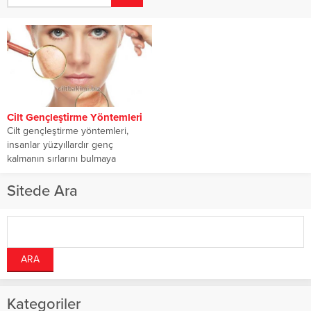
Cilt Gençleştirme Yöntemleri
Cilt gençleştirme yöntemleri,
insanlar yüzyıllardır genç
kalmanın sırlarını bulmaya
çalışıyor. Yıllar geçtikçe, yaşlanma
belirtileri olan...
Sitede Ara
Kategoriler