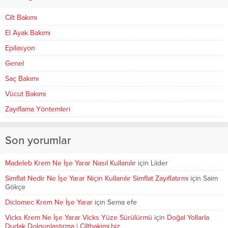
Cilt Bakımı
El Ayak Bakımı
Epilasyon
Genel
Saç Bakımı
Vücut Bakımı
Zayıflama Yöntemleri
Son yorumlar
Madeleb Krem Ne İşe Yarar Nasıl Kullanılır
için
Liider
Simflat Nedir Ne İşe Yarar Niçin Kullanılır Simflat Zayıflatırmı
için
Saim
Gökçe
Diclomec Krem Ne İşe Yarar
için
Sema efe
Vicks Krem Ne İşe Yarar Vicks Yüze Sürülürmü
için
Doğal Yollarla
Dudak Dolgunlaştırma | Ciltbakimi.biz