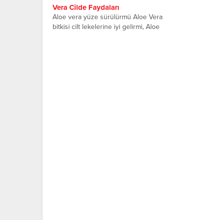
Vera Cilde Faydaları
Aloe vera yüze sürülürmü Aloe Vera
bitkisi cilt lekelerine iyi gelirmi, Aloe
vera cilt için...