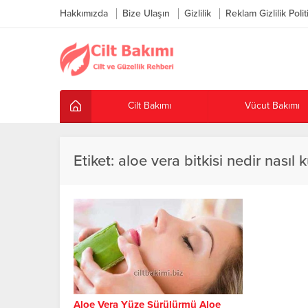
Hakkımızda
Bize Ulaşın
Gizlilik
Reklam Gizlilik Polit
Cilt Bakımı
Vücut Bakımı
Etiket:
aloe vera bitkisi nedir nasıl ku
Aloe Vera Yüze Sürülürmü Aloe