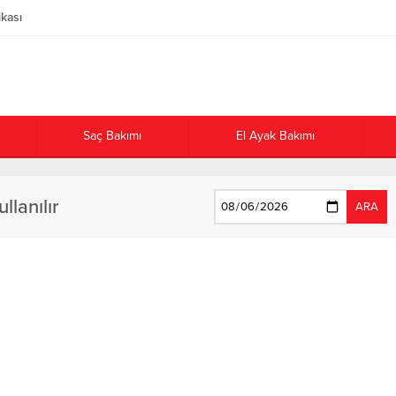
ikası
Saç Bakımı
El Ayak Bakımı
llanılır
ARA