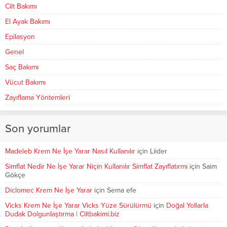
Cilt Bakımı
El Ayak Bakımı
Epilasyon
Genel
Saç Bakımı
Vücut Bakımı
Zayıflama Yöntemleri
Son yorumlar
Madeleb Krem Ne İşe Yarar Nasıl Kullanılır
için
Liider
Simflat Nedir Ne İşe Yarar Niçin Kullanılır Simflat Zayıflatırmı
için
Saim
Gökçe
Diclomec Krem Ne İşe Yarar
için
Sema efe
Vicks Krem Ne İşe Yarar Vicks Yüze Sürülürmü
için
Doğal Yollarla
Dudak Dolgunlaştırma | Ciltbakimi.biz